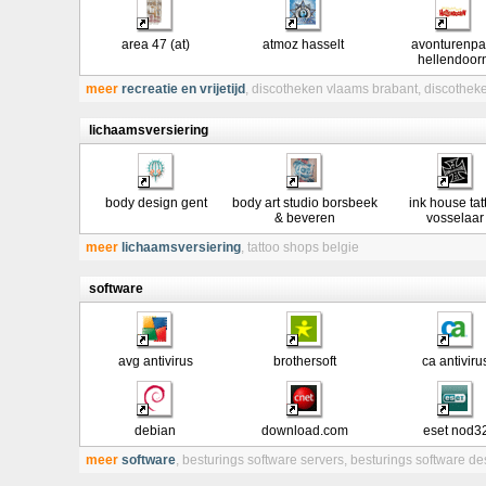
area 47 (at)
atmoz hasselt
avonturenpa
hellendoor
meer
recreatie en vrijetijd
,
discotheken vlaams brabant
,
discothek
lichaamsversiering
body design gent
body art studio borsbeek
ink house tat
& beveren
vosselaar
meer
lichaamsversiering
,
tattoo shops belgie
software
avg antivirus
brothersoft
ca antiviru
debian
download.com
eset nod3
meer
software
,
besturings software servers
,
besturings software de