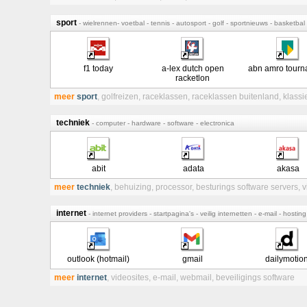
sport
- wielrennen- voetbal - tennis - autosport - golf - sportnieuws - basketba
f1 today
a-lex dutch open
abn amro tourn
racketlon
meer
sport
,
golfreizen
,
raceklassen
,
raceklassen buitenland
,
klassi
techniek
- computer - hardware - software - electronica
abit
adata
akasa
meer
techniek
,
behuizing
,
processor
,
besturings software servers
,
v
internet
- internet providers - startpagina's - veilig internetten - e-mail - hos
outlook (hotmail)
gmail
dailymotio
meer
internet
,
videosites
,
e-mail
,
webmail
,
beveiligings software