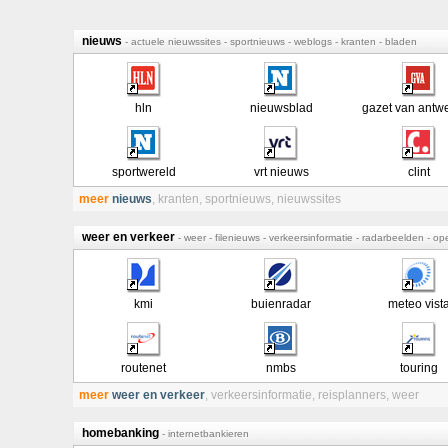
nieuws
- actuele nieuwssites - sportnieuws - weblogs - kranten - bladen
hln
nieuwsblad
gazet van antw
sportwereld
vrt nieuws
clint
meer
nieuws
,
kranten
,
sportnieuws
,
nieuwssites
weer en verkeer
- weer - filenieuws - verkeersinformatie - radarbeelden - op
kmi
buienradar
meteo vist
routenet
nmbs
touring
meer
weer en verkeer
,
verkeersinformatie
,
reisplanners
,
weer
homebanking
- internetbankieren