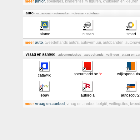
meer
junior
,
spelletjes
,
kindersites
,
tv figuren
,
knutselen en kleuren
auto
- occasions - automerken - diverse - autohuur
alamo
nissan
smart
meer
auto
,
tweedehands auto's
,
autoverhuur
,
autobanden
,
autonavi
vraag en aanbod
- advertentiesites - tweedehands - veilingen - vraag en a
tip
speurmarkt.be
wijkopenauto
catawiki
ebay
autorola
autoscout2
meer
vraag en aanbod
,
vraag en aanbod belgië
,
veilingsites
,
tweed