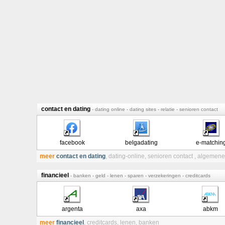
contact en dating
- dating online - dating sites - relatie - senioren contact
facebook
belgadating
e-matchin
meer
contact en dating
,
dating-online
,
senioren contact
,
algemene 
financieel
- banken - geld - lenen - sparen - verzekeringen - creditcards
argenta
axa
abkm
meer
financieel
,
creditcards
,
lenen
,
banken