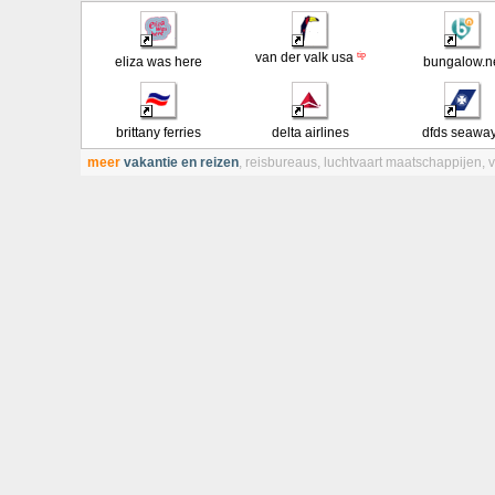
tip
van der valk usa
eliza was here
bungalow.n
brittany ferries
delta airlines
dfds seawa
meer
vakantie en reizen
,
reisbureaus
,
luchtvaart maatschappijen
,
v