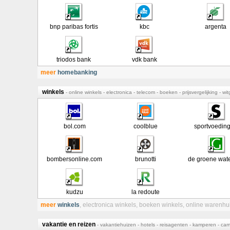
bnp paribas fortis
kbc
argenta
triodos bank
vdk bank
meer
homebanking
winkels
- online winkels - electronica - telecom - boeken - prijsvergelijking - 
bol.com
coolblue
sportvoedin
bombersonline.com
brunotti
de groene wat
kudzu
la redoute
meer
winkels
,
electronica winkels
,
boeken winkels
,
online warenhu
vakantie en reizen
- vakantiehuizen - hotels - reisagenten - kamperen - camp