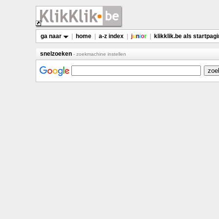
ga naar
|
home
|
a-z index
|
j
u
n
i
o
r
|
klikklik.be als startpag
snelzoeken
- zoekmachine instellen