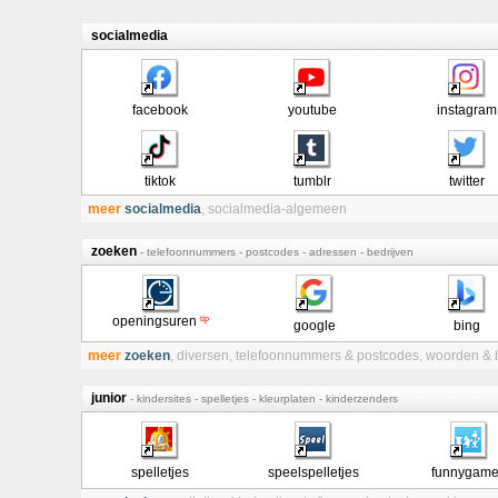
socialmedia
facebook
youtube
instagram
tiktok
tumblr
twitter
meer
socialmedia
,
socialmedia-algemeen
zoeken
- telefoonnummers - postcodes - adressen - bedrijven
tip
openingsuren
google
bing
meer
zoeken
,
diversen
,
telefoonnummers & postcodes
,
woorden & 
junior
- kindersites - spelletjes - kleurplaten - kinderzenders
spelletjes
speelspelletjes
funnygam