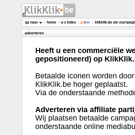
ga naar
|
home
|
a-z index
|
j
u
n
i
o
r
|
klikklik.be als startpag
adverteren
Heeft u een commerciële web
gepositioneerd) op KlikKlik
Betaalde iconen worden door
KlikKlik.be hoger geplaatst.
Via de onderstaande methoden
Adverteren via affiliate parti
Wij plaatsen betaalde campag
onderstaande online mediabu